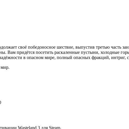
продолжает своё победоносное шествие, выпустив третью часть 
зоны. Вам придётся посетить раскаленные пустыни, холодные гор
 надёжности в опасном мире, полный опасных фракций, интриг, 
 мир.
0
ивации Wasteland 3 для Steam.