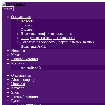
Перейти
Перейти
к
к
Меню
навигации
содержимому
О компании
Новости
Статьи
Отзывы
Политика конфиденциальности
Определения и общие положения
Согласие на обработку персональных данных
Политика AML
Новости
Каталог
Личный кабинет
Русский
Английский
О компании
About company
Новости
Каталог
Shop
Личный кабинет
Русский
Английский