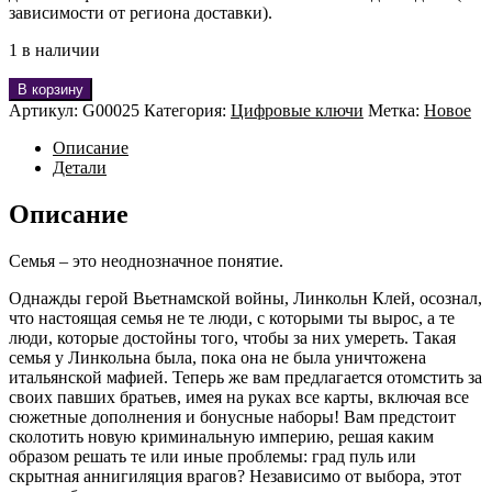
зависимости от региона доставки).
1 в наличии
В корзину
Артикул:
G00025
Категория:
Цифровые ключи
Метка:
Новое
Описание
Детали
Описание
Семья – это неоднозначное понятие.
Однажды герой Вьетнамской войны, Линкольн Клей, осознал,
что настоящая семья не те люди, с которыми ты вырос, а те
люди, которые достойны того, чтобы за них умереть. Такая
семья у Линкольна была, пока она не была уничтожена
итальянской мафией. Теперь же вам предлагается отомстить за
своих павших братьев, имея на руках все карты, включая все
сюжетные дополнения и бонусные наборы! Вам предстоит
сколотить новую криминальную империю, решая каким
образом решать те или иные проблемы: град пуль или
скрытная аннигиляция врагов? Независимо от выбора, этот