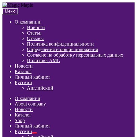
Перейти
Перейти
к
к
Меню
навигации
содержимому
О компании
Новости
Статьи
Отзывы
Политика конфиденциальности
Определения и общие положения
Согласие на обработку персональных данных
Политика AML
Новости
Каталог
Личный кабинет
Русский
Английский
О компании
About company
Новости
Каталог
Shop
Личный кабинет
Русский
Развернутое
Английский