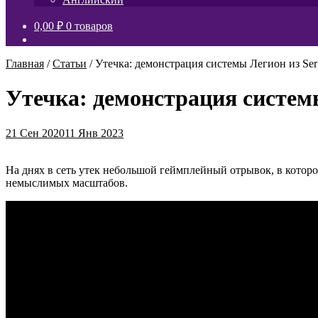
вложенное
меню
0,00
₽
0 товаров
Главная
/
Статьи
/
Утечка: демонстрация системы Легион из Ser
Утечка: демонстрация системы
21 Сен 2020
11 Янв 2023
На днях в сеть утек небольшой геймплейный отрывок, в котором
немыслимых масштабов.