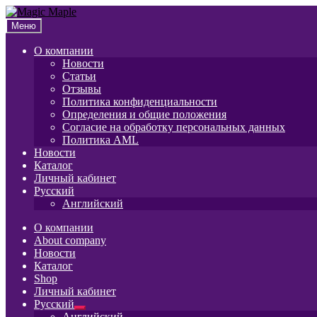
Перейти
Перейти
к
к
Меню
навигации
содержимому
О компании
Новости
Статьи
Отзывы
Политика конфиденциальности
Определения и общие положения
Согласие на обработку персональных данных
Политика AML
Новости
Каталог
Личный кабинет
Русский
Английский
О компании
About company
Новости
Каталог
Shop
Личный кабинет
Русский
Развернутое
Английский