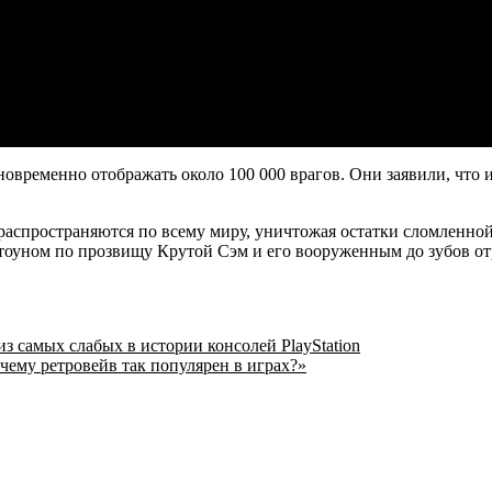
овременно отображать около 100 000 врагов. Они заявили, что и
а распространяются по всему миру, уничтожая остатки сломленно
оуном по прозвищу Крутой Сэм и его вооруженным до зубов от
з самых слабых в истории консолей PlayStation
очему ретровейв так популярен в играх?»