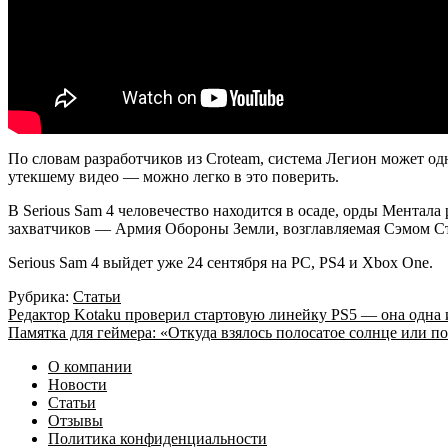
По словам разработчиков из Croteam, система Легион может одн
утекшему видео — можно легко в это поверить.
В Serious Sam 4 человечество находится в осаде, орды Ментал
захватчиков — Армия Обороны Земли, возглавляемая Сэмом Ст
Serious Sam 4 выйдет уже 24 сентября на PC, PS4 и Xbox One.
Рубрика:
Статьи
Навигация
Предыдущая
Редактор Kotaku проверил стартовую линейку PS5 — она одна и
запись:
Следующая
Памятка для геймера: «Откуда взялось полосатое солнце или п
по
запись:
О компании
записям
Новости
Статьи
Отзывы
Политика конфиденциальности