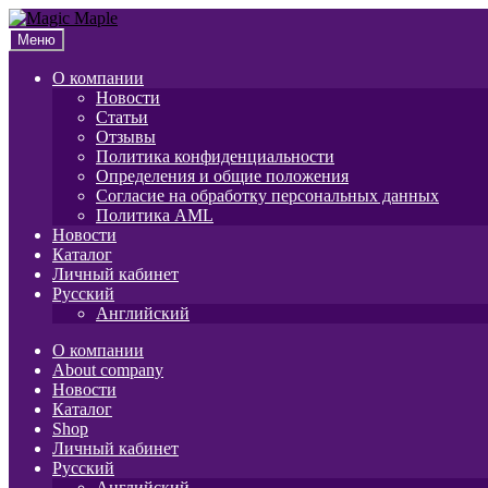
Перейти
Перейти
к
к
Меню
навигации
содержимому
О компании
Новости
Статьи
Отзывы
Политика конфиденциальности
Определения и общие положения
Согласие на обработку персональных данных
Политика AML
Новости
Каталог
Личный кабинет
Русский
Английский
О компании
About company
Новости
Каталог
Shop
Личный кабинет
Русский
Английский