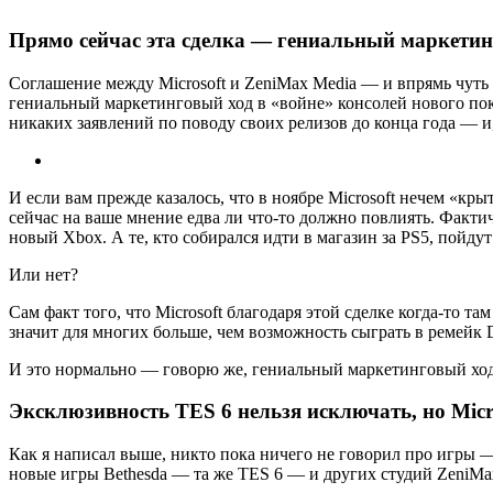
Прямо сейчас эта сделка — гениальный маркетин
Соглашение между Microsoft и ZeniMax Media — и впрямь чуть л
гениальный маркетинговый ход в «войне» консолей нового поко
никаких заявлений по поводу своих релизов до конца года — и, 
И если вам прежде казалось, что в ноябре Microsoft нечем «крыть
сейчас на ваше мнение едва ли что-то должно повлиять. Фактич
новый Xbox. А те, кто собирался идти в магазин за PS5, пойдут
Или нет?
Сам факт того, что Microsoft благодаря этой сделке когда-то та
значит для многих больше, чем возможность сыграть в ремейк De
И это нормально — говорю же, гениальный маркетинговый ход.
Эксклюзивность TES 6 нельзя исключать, но Micr
Как я написал выше, никто пока ничего не говорил про игры —
новые игры Bethesda — та же TES 6 — и других студий ZeniMax 