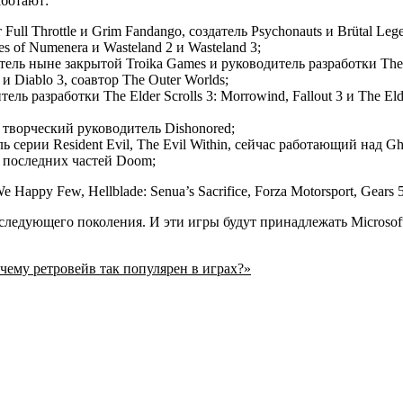
аботают:
ull Throttle и Grim Fandango, создатель Psychonauts и Brütal Le
s of Numenera и Wasteland 2 и Wasteland 3;
атель ныне закрытой Troika Games и руководитель разработки The 
 Diablo 3, соавтор The Outer Worlds;
ль разработки The Elder Scrolls 3: Morrowind, Fallout 3 и The El
творческий руководитель Dishonored;
ерии Resident Evil, The Evil Within, сейчас работающий над Gh
 последних частей Doom;
ppy Few, Hellblade: Senua’s Sacrifice, Forza Motorsport, Gears 5
следующего поколения. И эти игры будут принадлежать Microsoft
очему ретровейв так популярен в играх?»