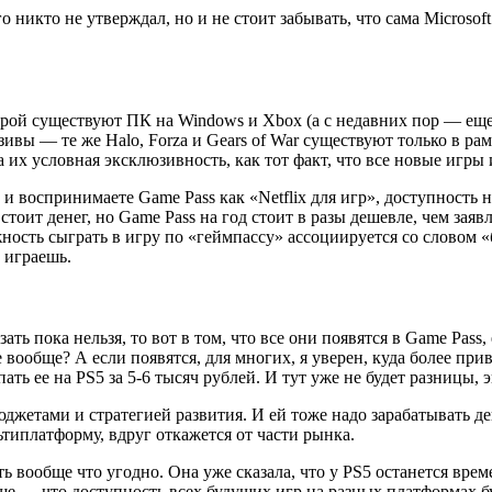
о никто не утверждал, но и не стоит забывать, что сама Micros
оторой существуют ПК на Windows и Xbox (а с недавних пор — е
ивы — те же Halo, Forza и Gears of War существуют только в р
 их условная эксклюзивность, как тот факт, что все новые игры 
 и воспринимаете Game Pass как «Netflix для игр», доступность 
стоит денег, но Game Pass на год стоит в разы дешевле, чем за
жность сыграть в игру по «геймпассу» ассоциируется со словом «
и играешь.
ть пока нельзя, то вот в том, что все они появятся в Game Pass,
 вообще? А если появятся, для многих, я уверен, куда более прив
упать ее на PS5 за 5-6 тысяч рублей. И тут уже не будет разницы, 
жетами и стратегией развития. И ей тоже надо зарабатывать ден
ьтиплатформу, вдруг откажется от части рынка.
ть вообще что угодно. Она уже сказала, что у PS5 останется врем
еще — что доступность всех будущих игр на разных платформах б