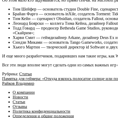
Об этом мало кто задумывается, но прямо сейчас на Microsoft р
Тим Шейфер — основатель студии Double Fine, сценарист F
Брайан Фарго — основатель inXile, создатель Torment: Tide
Тим Кейн — сценарист Obsidian, создатель Fallout, основ
Леонард Боярски — коллега Тима Кейна, дизайнер Fallout и
Тодд Говард — продюсер Bethesda Game Studios, руководите
«Скайрим»;
Харви Смит — геймдизайнер Arkane, дизайнер Deus Ex и 
Синдзи Миками — основатель Tango Gameworks, создатель с
Хьюго Мартин — творческий директор id Software и двух
И еще много разработчиков, подаривших нам такие игры, как We Ha
Все эти люди вполне могут сделать одни из самых важных игр 
Рубрика:
Статьи
Навигация
Предыдущая
Памятка для геймера: «Откуда взялось полосатое солнце или п
запись:
Следующая
Райков Владимир
по
запись:
О компании
записям
Новости
Статьи
Отзывы
Политика конфиденциальности
Определения и общие положения