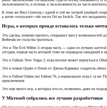
эксклюзивность, и полная, и эксклюзивность на часть контента
К тому же Фил Спенсер с одной и той же хитрой улыбкой сперва д
а затем «отпускает» обе части Ori на Switch. Так что загадыва
Игры, о которых прежде оставалось только мечта
Эта сделка, помимо прочего, открывает массу возможностей дл
Bethesda не стала бы тратиться.
Это и The Evil Within 3: вторая часть — один из лучших surviv
сегодня, первая часть которой тоже не оправдала ожиданий в п
Это и Fallout: New Vegas 2: игра вполне может вернуться к Obsi
Это и новые Quake и Doom от Джона Кармака: создатель обеих с
Это и Fallout Online (не Fallout 76, а нормальную игру): та же 
приключения.
Это еще много игр, о которых кто-то, возможно, даже не подозр
У Microsoft собрались все лучшие разработчики