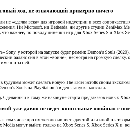
говый ход, не означающий примерно ничего
и не «сделка века» для игровой индустрии и всех сопричастных, 
ления. Ни Microsoft, ни Bethesda, ни другие студии ZeniMax Me
что важнее, по поводу линейки игр для Xbox Series S и Xbox Ser
» Sony, у которой на запуске будет ремейк Demon’s Souls (2020), 
еский баланс сил в этой «войне», несмотря на громкую сделку, 
 именно за ней.
м в будущем может сделать новую The Elder Scrolls своим эксклюз
monʼs Souls на PlayStation 5 в день запуска консоли.
 Сделанный к тому же накануне старта предзаказов новых Xbox
osoft уже давно не ведет консольные «войны» с 
 в том числе про их эксклюзивность для той или иной платформы
Media могут выйти только на Xbox Series S, Xbox Series X и, в