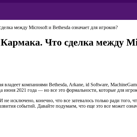
делка между Microsoft и Bethesda означает для игроков?
 Кармака. Что сделка между Mic
рая владеет компаниями Bethesda, Arkane, id Software, MachineG
 июня 2021 года — но все это формальности, которые для игроко
 не исключено, конечно, что все затевалось только ради того, что
вития событий. Давайте подумаем, что еще это все может означат