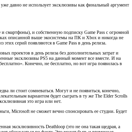
oft уже давно не использует эксклюзивы как финальный аргумент
ще и смартфоны), и собственную подписку Game Pass с огромной
амках описанной выше экосистемы на ПК и Xbox и никогда не
из этих серий появляются в Game Pass в день релиза.
новых проектов в день релиза без дополнительных затрат и
явленные эксклюзивы PS5 на данный момент все вместе. И на
бесплатно». Конечно, не бесплатно, но вот игра появилась в
 едва ли стоит сомневаться. Могут и не появиться, конечно,
лекательным вариантом будет сыграть в ту же The Elder Scrolls
эксклюзивная это игра или нет.
ьги, Microsoft не сможет вечно спонсировать ее студии. Будет
енная эксклюзивность Deathloop (это не она такая щедрая, а
удет обсуждаться по факту. Это может быть и временная