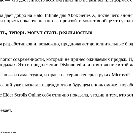
.
ает добро на Halo: Infinite для Xbox Series X, после чего анонс
ть и впрямь пока очень рано — произойти может вообще что угодн
ть, теперь могут стать реальностью
я разработчиков и, возможно, предполагает дополнительные бюд
al horror современности, который не принес ожидаемых продаж. И,
родажах. Это и продолжение Dishonored или ответвление в той ж
dian — и сама студия, и права на серию теперь в руках Microsoft.
ерий уже высказал надежду, что в будущем вновь сможет поработ
The Elder Scrolls Online себя отлично показала, угодив и тем, кт
евает.