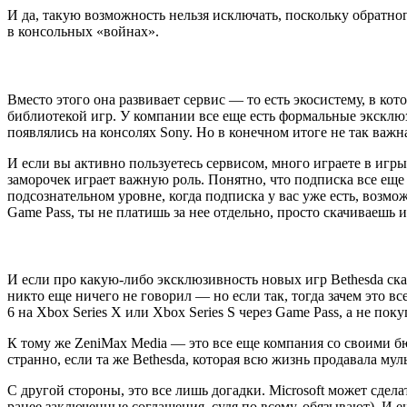
И да, такую возможность нельзя исключать, поскольку обратног
в консольных «войнах».
Вместо этого она развивает сервис — то есть экосистему, в к
библиотекой игр. У компании все еще есть формальные эксклюз
появлялись на консолях Sony. Но в конечном итоге не так важна
И если вы активно пользуетесь сервисом, много играете в игры
заморочек играет важную роль. Понятно, что подписка все еще 
подсознательном уровне, когда подписка у вас уже есть, возмо
Game Pass, ты не платишь за нее отдельно, просто скачиваешь 
И если про какую-либо эксклюзивность новых игр Bethesda сказа
никто еще ничего не говорил — но если так, тогда зачем это все
6 на Xbox Series X или Xbox Series S через Game Pass, а не пок
К тому же ZeniMax Media — это все еще компания со своими бюд
странно, если та же Bethesda, которая всю жизнь продавала мул
С другой стороны, это все лишь догадки. Microsoft может сдела
ранее заключенные соглашения, судя по всему, обязывают). И 