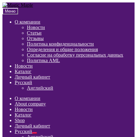
Перейти
Перейти
к
к
Меню
навигации
содержимому
О компании
Новости
Статьи
Отзывы
Политика конфиденциальности
Определения и общие положения
Согласие на обработку персональных данных
Политика AML
Новости
Каталог
Личный кабинет
Русский
Английский
О компании
About company
Новости
Каталог
Shop
Личный кабинет
Русский
Развернутое
Английский